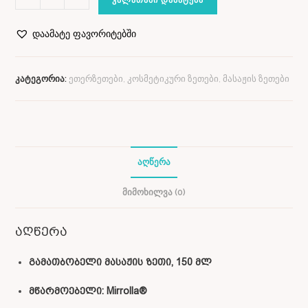
დაამატე ფავორიტებში
კატეგორია:
ეთერზეთები, კოსმეტიკური ზეთები, მასაჟის ზეთები
ᲐᲦᲬᲔᲠᲐ
ᲛᲘᲛᲝᲮᲘᲚᲕᲐ (0)
აღწერა
გამათბობელი მასაჟის ზეთი, 150 მლ
მწარმოებელი: Mirrolla®