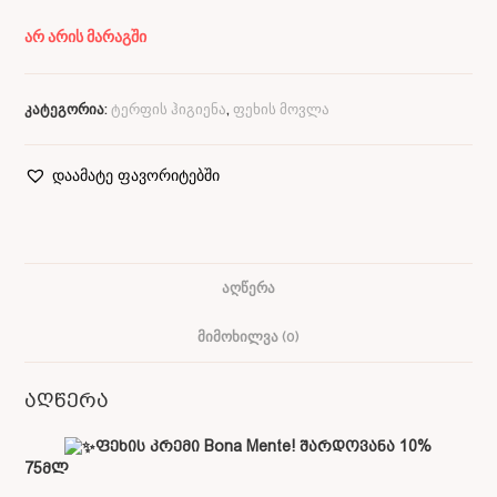
არ არის მარაგში
კატეგორია:
ტერფის ჰიგიენა
,
ფეხის მოვლა
დაამატე ფავორიტებში
ᲐᲦᲬᲔᲠᲐ
ᲛᲘᲛᲝᲮᲘᲚᲕᲐ (0)
აღწერა
ფეხის კრემი Bona Mente! შარდოვანა 10%
75მლ