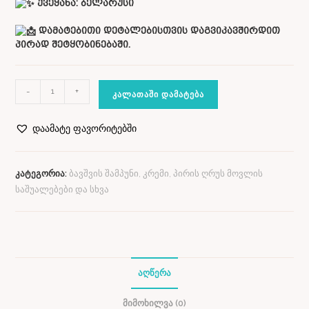
ქვეყანა:
ბელარუსი
დამატებითი დეტალებისთვის დაგვიკავშირდით
პირად შეტყობინებაში.
-
+
ᲙᲐᲚᲐᲗᲐᲨᲘ ᲓᲐᲛᲐᲢᲔᲑᲐ
დაამატე ფავორიტებში
კატეგორია:
ბავშვის შამპუნი, კრემი, პირის ღრუს მოვლის
საშუალებები და სხვა
ᲐᲦᲬᲔᲠᲐ
ᲛᲘᲛᲝᲮᲘᲚᲕᲐ (0)