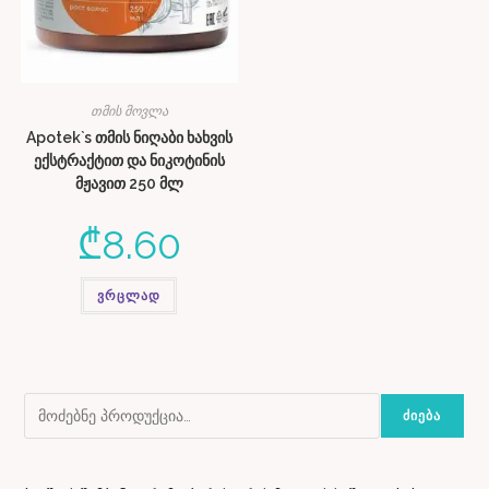
თმის მოვლა
Apotek`s თმის ნიღაბი ხახვის
ექსტრაქტით და ნიკოტინის
მჟავით 250 მლ
₾
8.60
ვრცლად
ᲫᲘᲔᲑᲐ