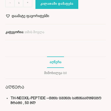
-
+
ᲙᲐᲚᲐᲗᲐᲨᲘ ᲓᲐᲛᲐᲢᲔᲑᲐ
დაამატე ფავორიტებში
კატეგორია:
თმის მოვლა
ᲐᲦᲬᲔᲠᲐ
ᲛᲘᲛᲝᲮᲘᲚᲕᲐ (0)
აღწერა
TH-NEOXIL-PEPTIDE –თმის ცვენის საწინააღმდეგო
შრატი , 50 მლ