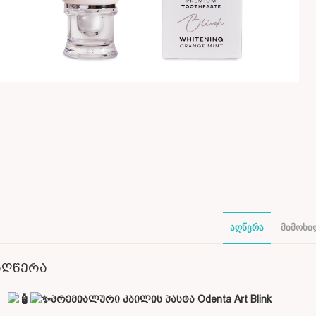
ᲐᲦᲬᲔᲠᲐ
ᲛᲘᲛᲝᲮᲘᲚ
აღწერა
პრემიალური კბილის პასტა Odenta Art Blink