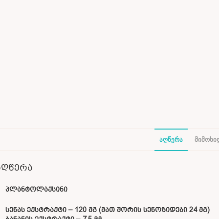
ᲐᲦᲬᲔᲠᲐ
ᲛᲘᲛᲝᲮᲘᲚ
აღწერა
პლანტოლაქსინი
სენას ექსტრაქტი – 120 მგ (მათ შორის სენოზიდები 24 მგ)