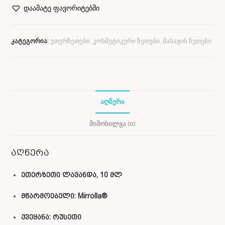
დაამატე ფავორიტებში
კატეგორია:
ეთერზეთები, კოსმეტიკური ზეთები, მასაჟის ზეთები
ᲐᲦᲬᲔᲠᲐ
ᲛᲘᲛᲝᲮᲘᲚᲕᲐ (0)
აღწერა
ეთერზეთი ლავანდა, 10 მლ
მწარმოებელი: Mirrolla®
ქვეყანა: რუსეთი