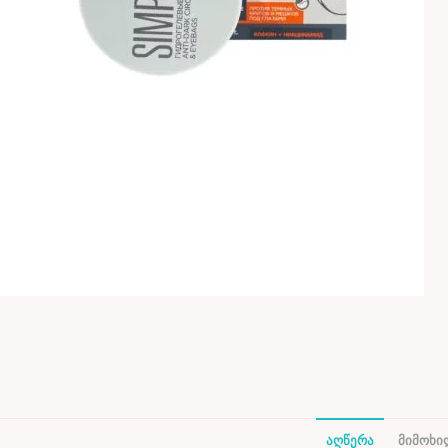
ᲐᲦᲬᲔᲠᲐ
ᲛᲘᲛᲝᲮᲘᲚ