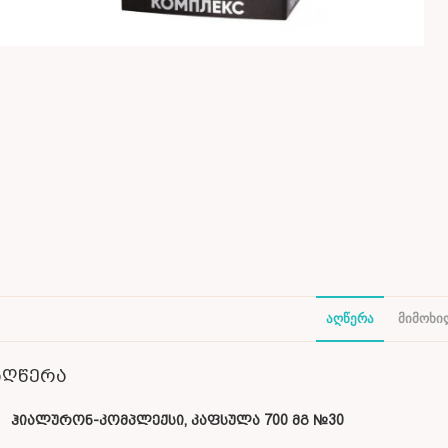
ᲐᲦᲬᲔᲠᲐ
ᲛᲘᲛᲝᲮᲘᲚ
აღწერა
ჰიალურონ-კომპლექსი, კაფსულა 700 მგ №30