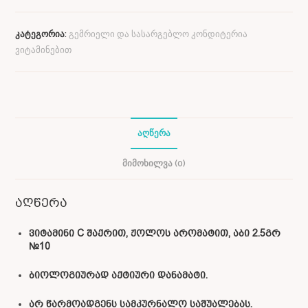
კატეგორია:
გემრიელი და სასარგებლო კონდიტერია
ვიტამინებით
ᲐᲦᲬᲔᲠᲐ
ᲛᲘᲛᲝᲮᲘᲚᲕᲐ (0)
აღწერა
ვიტამინი C შაქრით, ჟოლოს არომატით, აბი 2.5გრ
№10
ბიოლოგიურად აქტიური დანამატი.
არ წარმოადგენს სამკურნალო საშუალებას.