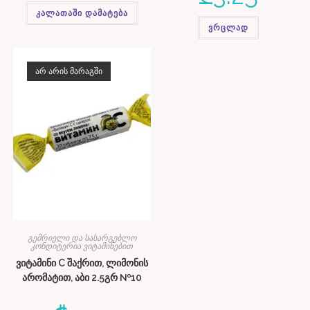
კალათაში დამატება
ვრცლად
ᲐᲠ ᲐᲠᲘᲡ ᲛᲐᲠᲐᲒᲨᲘ
გემრიელი და სასარგებლო
კონდიტერია ვიტამინებით
ვიტამინი C შაქრით, ლიმონის
არომატით, აბი 2.5გრ №10