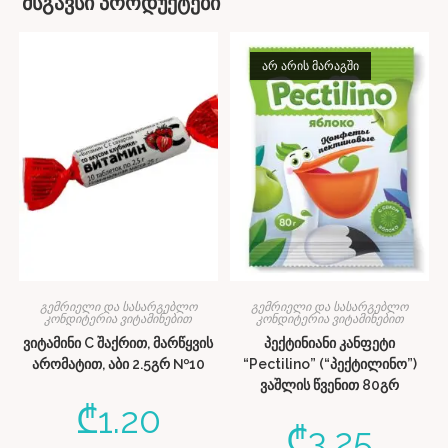
მსგავსი პროდუქტები
ᲐᲠ ᲐᲠᲘᲡ ᲛᲐᲠᲐᲒᲨᲘ
გემრიელი და სასარგებლო
გემრიელი და სასარგებლო
კონდიტერია ვიტამინებით
კონდიტერია ვიტამინებით
ვიტამინი C შაქრით, მარწყვის
პექტინიანი კანფეტი
არომატით, აბი 2.5გრ №10
“Pectilino” (“პექტილინო”)
ვაშლის წვენით 80გრ
₾
1.20
₾
3.25