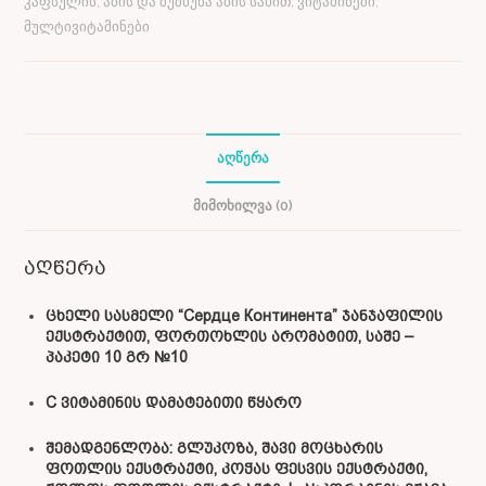
კაფსულის, აბის და შუშხუნა აბის სახით; ვიტამინები,
მულტივიტამინები
ᲐᲦᲬᲔᲠᲐ
ᲛᲘᲛᲝᲮᲘᲚᲕᲐ (0)
აღწერა
ცხელი სასმელი “Сердце Континента” ჯანჯაფილის
ექსტრაქტით, ფორთოხლის არომატით, საშე –
პაკეტი 10 გრ №10
C ვიტამინის დამატებითი წყარო
შემადგენლობა: გლუკოზა, შავი მოცხარის
ფოთლის ექსტრაქტი, კოჭას ფესვის ექსტრაქტი,