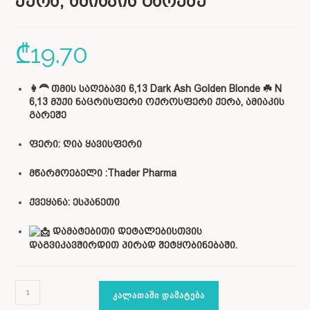
ქერა, ამიაკის გარეშე
₾
19.70
👩‍🦰 თმის საღებავი 6,13 Dark Ash Golden Blonde ☘️ N
6,13 მუქი ნაცრისფერი ოქროსფერი ქერა, ამიაკის
გარეშე
ფერი: ღია ყავისფერი
მწარმოებელი :Thader Pharma
ქვეყანა: ესპანეთი
დამატებითი დეტალებისთვის
დაგვიკავშირდით პირად შეტყობინებაში.
ᲙᲐᲚᲐᲗᲐᲨᲘ ᲓᲐᲛᲐᲢᲔᲑᲐ