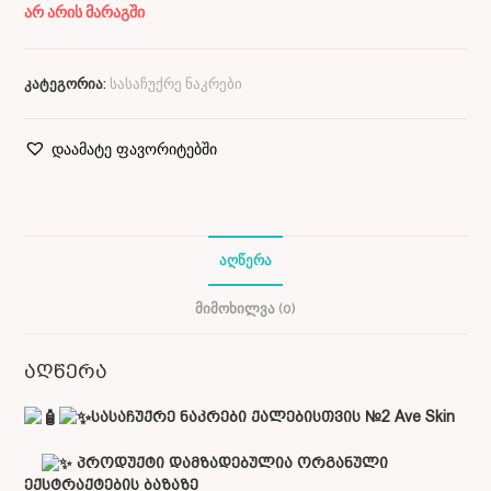
არ არის მარაგში
კატეგორია:
სასაჩუქრე ნაკრები
დაამატე ფავორიტებში
ᲐᲦᲬᲔᲠᲐ
ᲛᲘᲛᲝᲮᲘᲚᲕᲐ (0)
აღწერა
სასაჩუქრე ნაკრები ქალებისთვის №2 Ave Skin
პროდუქტი დამზადებულია ორგანული
ექსტრაქტების ბაზაზე