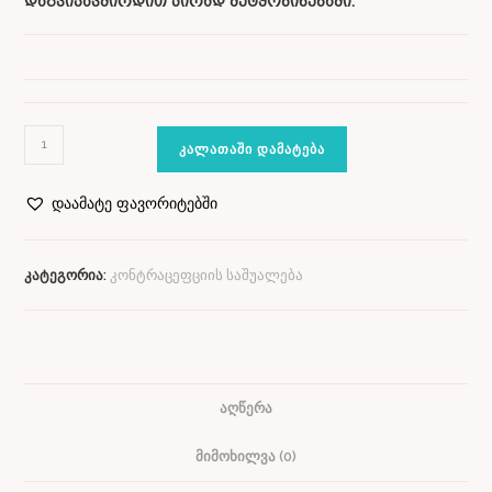
დაგვიკავშირდით პირად შეტყობინებაში.
ᲙᲐᲚᲐᲗᲐᲨᲘ ᲓᲐᲛᲐᲢᲔᲑᲐ
დაამატე ფავორიტებში
კატეგორია:
კონტრაცეფციის საშუალება
ᲐᲦᲬᲔᲠᲐ
ᲛᲘᲛᲝᲮᲘᲚᲕᲐ (0)