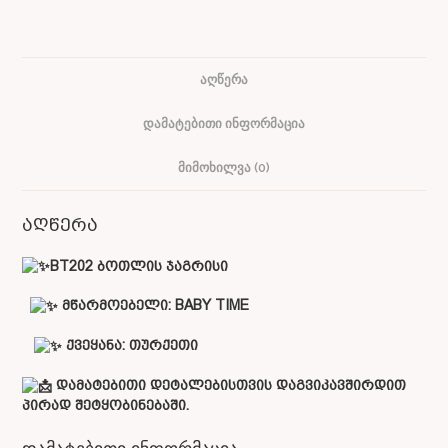
ᲐᲦᲬᲔᲠᲐ
ᲓᲐᲛᲐᲢᲔᲑᲘᲗᲘ ᲘᲜᲤᲝᲠᲛᲐᲪᲘᲐ
ᲛᲘᲛᲝᲮᲘᲚᲕᲐ (0)
აღწერა
BT202 ბოთლის ჯაგრისი
მწარმოებელი:
BABY TIME
ქვეყანა: თურქეთი
დამატებითი დეტალებისთვის დაგვიკავშირდით
პირად შეტყობინებაში.