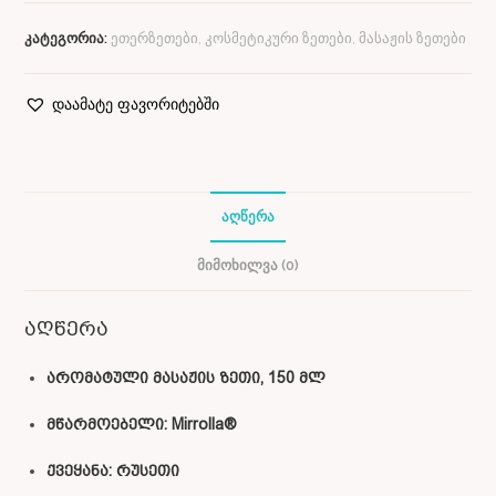
კატეგორია:
ეთერზეთები, კოსმეტიკური ზეთები, მასაჟის ზეთები
დაამატე ფავორიტებში
ᲐᲦᲬᲔᲠᲐ
ᲛᲘᲛᲝᲮᲘᲚᲕᲐ (0)
აღწერა
არომატული მასაჟის ზეთი, 150 მლ
მწარმოებელი: Mirrolla®
ქვეყანა: რუსეთი