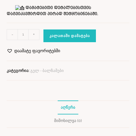
დამატებითი დეტალებისთვის
დაგვიკავშირდით პირად შეტყობინებაში.
-
+
ᲙᲐᲚᲐᲗᲐᲨᲘ ᲓᲐᲛᲐᲢᲔᲑᲐ
დაამატე ფავორიტებში
კატეგორია:
გელ - ბალზამები
ᲐᲦᲬᲔᲠᲐ
ᲛᲘᲛᲝᲮᲘᲚᲕᲐ (0)