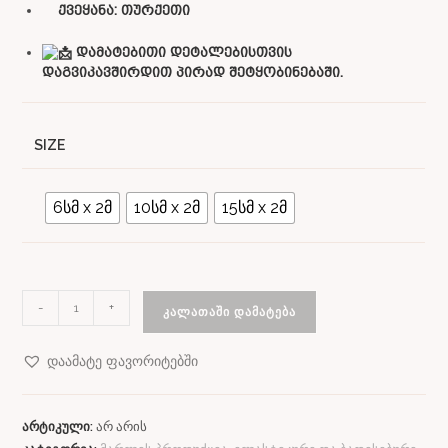
ქვეყანა:
თურქეთი
დამატებითი დეტალებისთვის
დაგვიკავშირდით პირად შეტყობინებაში.
SIZE
6სმ x 2მ
10სმ x 2მ
15სმ x 2მ
-
+
ᲙᲐᲚᲐᲗᲐᲨᲘ ᲓᲐᲛᲐᲢᲔᲑᲐ
დაამატე ფავორიტებში
არტიკული:
არ არის