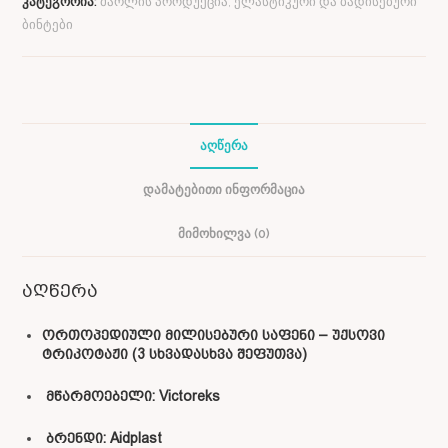
კატეგორია:
მარლის პროდუქცია, ელასტიკური და ბადისებური
ბინტები
ᲐᲦᲬᲔᲠᲐ
ᲓᲐᲛᲐᲢᲔᲑᲘᲗᲘ ᲘᲜᲤᲝᲠᲛᲐᲪᲘᲐ
ᲛᲘᲛᲝᲮᲘᲚᲕᲐ (0)
აღწერა
ორთოპედიული მილისებური საფენი – უქსოვი
ტრიკოტაჟი (3 სხვადასხვა შეფუთვა)
მწარმოებელი: Victoreks
ბრენდი: Aidplast